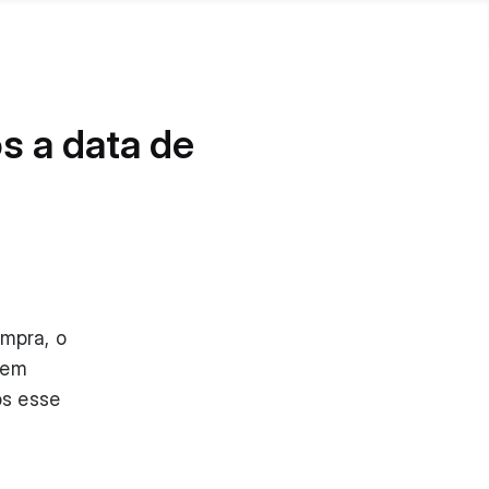
s a data de
mpra, o
 em
ós esse